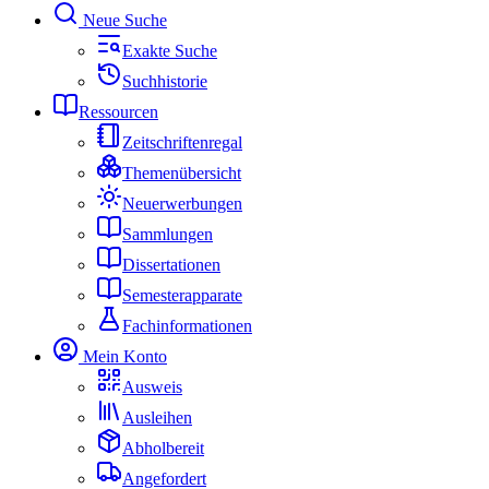
Neue Suche
Exakte Suche
Suchhistorie
Ressourcen
Zeitschriftenregal
Themenübersicht
Neuerwerbungen
Sammlungen
Dissertationen
Semesterapparate
Fachinformationen
Mein Konto
Ausweis
Ausleihen
Abholbereit
Angefordert