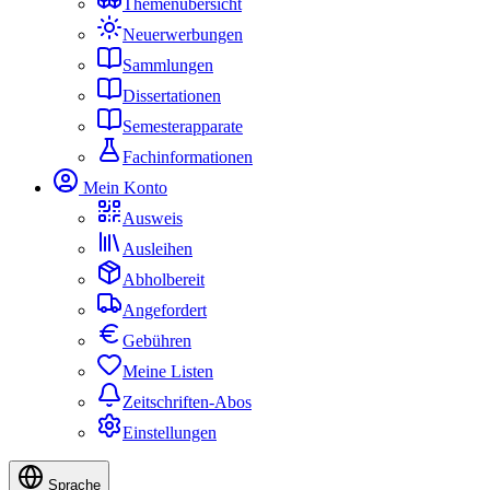
Themenübersicht
Neuerwerbungen
Sammlungen
Dissertationen
Semesterapparate
Fachinformationen
Mein Konto
Ausweis
Ausleihen
Abholbereit
Angefordert
Gebühren
Meine Listen
Zeitschriften-Abos
Einstellungen
Sprache