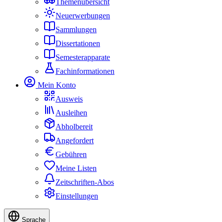
Themenübersicht
Neuerwerbungen
Sammlungen
Dissertationen
Semesterapparate
Fachinformationen
Mein Konto
Ausweis
Ausleihen
Abholbereit
Angefordert
Gebühren
Meine Listen
Zeitschriften-Abos
Einstellungen
Sprache