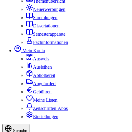
Themenübersicht
Neuerwerbungen
Sammlungen
Dissertationen
Semesterapparate
Fachinformationen
Mein Konto
Ausweis
Ausleihen
Abholbereit
Angefordert
Gebühren
Meine Listen
Zeitschriften-Abos
Einstellungen
Sprache