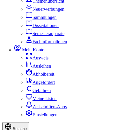
Themenübersicht
Neuerwerbungen
Sammlungen
Dissertationen
Semesterapparate
Fachinformationen
Mein Konto
Ausweis
Ausleihen
Abholbereit
Angefordert
Gebühren
Meine Listen
Zeitschriften-Abos
Einstellungen
Sprache