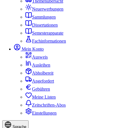
Themenübersicht
Neuerwerbungen
Sammlungen
Dissertationen
Semesterapparate
Fachinformationen
Mein Konto
Ausweis
Ausleihen
Abholbereit
Angefordert
Gebühren
Meine Listen
Zeitschriften-Abos
Einstellungen
Sprache